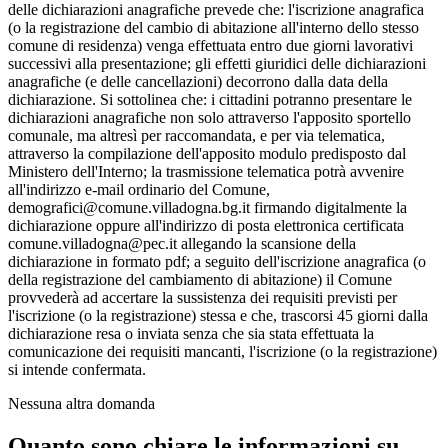
delle dichiarazioni anagrafiche prevede che: l'iscrizione anagrafica
(o la registrazione del cambio di abitazione all'interno dello stesso
comune di residenza) venga effettuata entro due giorni lavorativi
successivi alla presentazione; gli effetti giuridici delle dichiarazioni
anagrafiche (e delle cancellazioni) decorrono dalla data della
dichiarazione. Si sottolinea che: i cittadini potranno presentare le
dichiarazioni anagrafiche non solo attraverso l'apposito sportello
comunale, ma altresì per raccomandata, e per via telematica,
attraverso la compilazione dell'apposito modulo predisposto dal
Ministero dell'Interno; la trasmissione telematica potrà avvenire
all'indirizzo e-mail ordinario del Comune,
demografici@comune.villadogna.bg.it firmando digitalmente la
dichiarazione oppure all'indirizzo di posta elettronica certificata
comune.villadogna@pec.it allegando la scansione della
dichiarazione in formato pdf; a seguito dell'iscrizione anagrafica (o
della registrazione del cambiamento di abitazione) il Comune
provvederà ad accertare la sussistenza dei requisiti previsti per
l'iscrizione (o la registrazione) stessa e che, trascorsi 45 giorni dalla
dichiarazione resa o inviata senza che sia stata effettuata la
comunicazione dei requisiti mancanti, l'iscrizione (o la registrazione)
si intende confermata.
Nessuna altra domanda
Quanto sono chiare le informazioni su