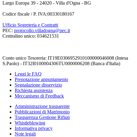
Largo Europa 39 - 24020 - Villa d'Ogna - BG
Codice fiscale / P. IVA:00330180167
Ufficio Segreteria e Contratti
PEC:
protocollo.villadogna@pec.it
Centralino unico: 034621531
Conto unico Tesoreria: IT19E0306952910100000046008 (Intesa
S.Paolo) - IT32I0100004306TU0000006208 (Banca d'Italia)
Leggi le FAQ
Prenotazione appuntamento
Segnalazione disservizio
Richiesta assistenza
Meccanismo di Feedback
Amministrazione trasparente
Pubblicazioni di Matrimonio
Trasparenza Gestione Rifiuti
Whistleblowing
Informativa privacy
Note legali