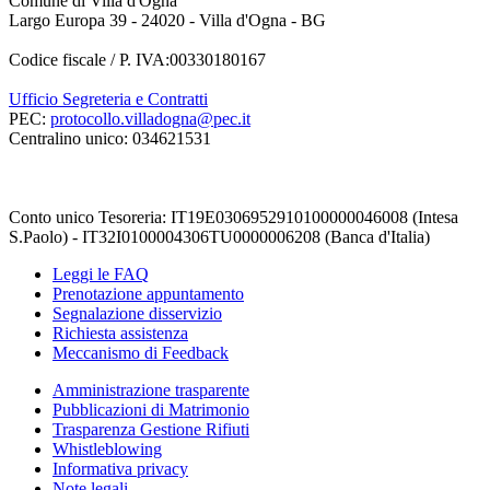
Comune di Villa d'Ogna
Largo Europa 39 - 24020 - Villa d'Ogna - BG
Codice fiscale / P. IVA:00330180167
Ufficio Segreteria e Contratti
PEC:
protocollo.villadogna@pec.it
Centralino unico: 034621531
Conto unico Tesoreria: IT19E0306952910100000046008 (Intesa
S.Paolo) - IT32I0100004306TU0000006208 (Banca d'Italia)
Leggi le FAQ
Prenotazione appuntamento
Segnalazione disservizio
Richiesta assistenza
Meccanismo di Feedback
Amministrazione trasparente
Pubblicazioni di Matrimonio
Trasparenza Gestione Rifiuti
Whistleblowing
Informativa privacy
Note legali