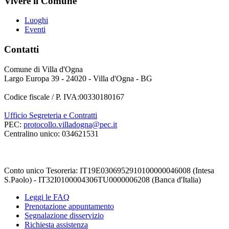
Vivere il Comune
Luoghi
Eventi
Contatti
Comune di Villa d'Ogna
Largo Europa 39 - 24020 - Villa d'Ogna - BG
Codice fiscale / P. IVA:00330180167
Ufficio Segreteria e Contratti
PEC:
protocollo.villadogna@pec.it
Centralino unico: 034621531
Conto unico Tesoreria: IT19E0306952910100000046008 (Intesa
S.Paolo) - IT32I0100004306TU0000006208 (Banca d'Italia)
Leggi le FAQ
Prenotazione appuntamento
Segnalazione disservizio
Richiesta assistenza